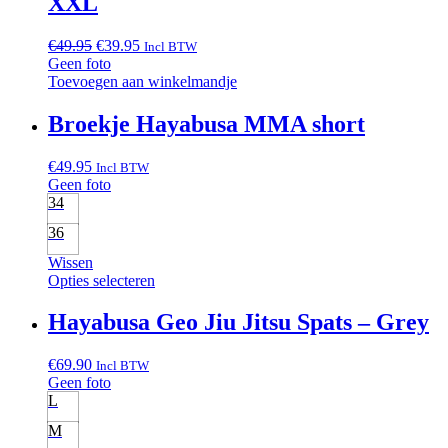
XXL
Oorspronkelijke
Huidige
€
49.95
€
39.95
Incl BTW
prijs
prijs
Geen foto
was:
is:
Toevoegen aan winkelmandje
€49.95.
€39.95.
Broekje Hayabusa MMA short
€
49.95
Incl BTW
Geen foto
34
36
Wissen
Opties selecteren
Hayabusa Geo Jiu Jitsu Spats – Grey
€
69.90
Incl BTW
Geen foto
L
M