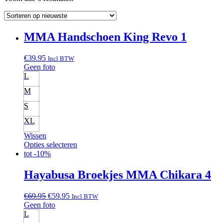
op
nieuwste
MMA Handschoen King Revo 1
€
39.95
Incl BTW
Geen foto
L
M
S
XL
Wissen
Opties selecteren
tot
-10%
Hayabusa Broekjes MMA Chikara 4
Oorspronkelijke
Huidige
€
69.95
€
59.95
Incl BTW
prijs
prijs
Geen foto
was:
is:
L
€69.95.
€59.95.