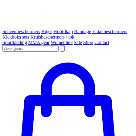
Scheenbeschermers
Bitjes
Hoofdkap
Bandage
Enkelbeschermers
Kickboks sets
Kruisbeschermers / tok
Sportkleding
MMA gear
Womenline
Sale
Shop
Contact