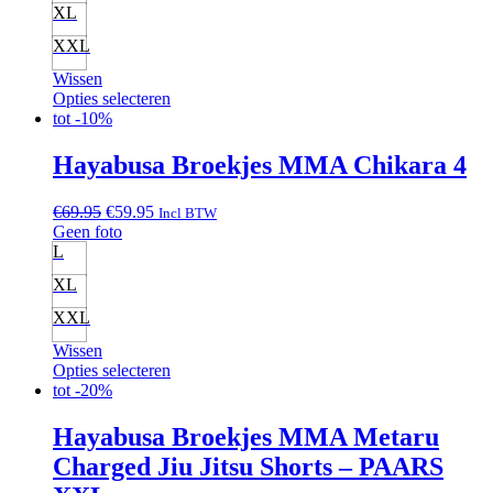
XL
XXL
Wissen
Opties selecteren
tot
-10%
Hayabusa Broekjes MMA Chikara 4
Oorspronkelijke
Huidige
€
69.95
€
59.95
Incl BTW
prijs
prijs
Geen foto
was:
is:
L
€69.95.
€59.95.
XL
XXL
Wissen
Opties selecteren
tot
-20%
Hayabusa Broekjes MMA Metaru
Charged Jiu Jitsu Shorts – PAARS